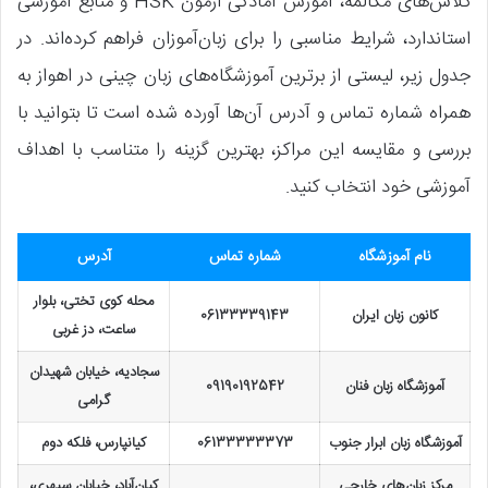
کلاس‌های مکالمه، آموزش آمادگی آزمون HSK و منابع آموزشی
استاندارد، شرایط مناسبی را برای زبان‌آموزان فراهم کرده‌اند. در
جدول زیر، لیستی از برترین آموزشگاه‌های زبان چینی در اهواز به
همراه شماره تماس و آدرس آن‌ها آورده شده است تا بتوانید با
بررسی و مقایسه این مراکز، بهترین گزینه را متناسب با اهداف
آموزشی خود انتخاب کنید.
نام آموزشگاه
شماره تماس
آدرس
محله کوی تختی، بلوار
کانون زبان ایران
06133339143
ساعت، دز غربی
سجادیه، خیابان شهیدان
آموزشگاه زبان فنان
09190192542
گرامی
آموزشگاه زبان ابرار جنوب
06133333373
کیانپارس، فلکه دوم
مرکز زبان‌های خارجی
کیان‌آباد، خیابان سپهری،