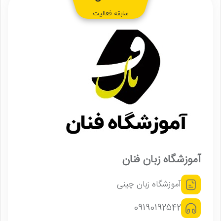
سابقه فعالیت
آموزشگاه زبان فنان
آموزشگاه زبان چینی
09190192542