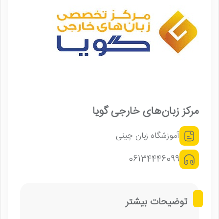
مرکز زبان‌های خارجی گویا
آموزشگاه زبان چینی
06134446099
توضیحات بیشتر