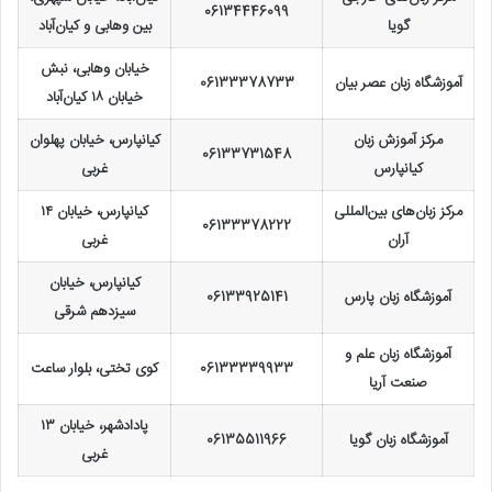
06134446099
گویا
بین وهابی و کیان‌آباد
خیابان وهابی، نبش
آموزشگاه زبان عصر بیان
06133378733
خیابان ۱۸ کیان‌آباد
مرکز آموزش زبان
کیانپارس، خیابان پهلوان
06133731548
کیانپارس
غربی
مرکز زبان‌های بین‌المللی
کیانپارس، خیابان ۱۴
06133378222
آران
غربی
کیانپارس، خیابان
آموزشگاه زبان پارس
06133925141
سیزدهم شرقی
آموزشگاه زبان علم و
06133339933
کوی تختی، بلوار ساعت
صنعت آریا
پادادشهر، خیابان ۱۳
آموزشگاه زبان گویا
06135511966
غربی