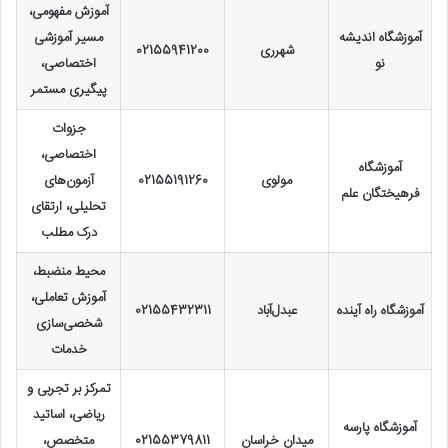
آموزش مفهومی،
آموزشگاه اندیشه
مسیر آموزشی
شهرری
02155941200
نو
اختصاصی،
پیگیری مستمر
جزوات
اختصاصی،
آموزشگاه
مولوی
02155191260
آزمون‌های
فرهیختگان علم
تحلیلی، ارتقای
درک مطلب
محیط منضبط،
آموزش تعاملی،
آموزشگاه راه آینده
عبدل‌آباد
02155432311
شخصی‌سازی
خدمات
تمرکز بر تجربی و
ریاضی، اساتید
آموزشگاه پارسه
میدان خراسان
02155379811
متخصص،