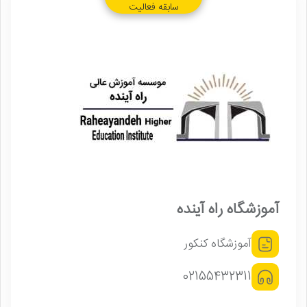
سابقه فعالیت
آموزشگاه راه آینده
آموزشگاه کنکور
02155432311