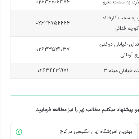
رد، به سمت مترو
02636606374
، به سمت کارخانه
02632754464
 کوچه فدائی
بتدای خیابان درختی،
02633531037
ج آرمانی
 خیابان میثم ۳
02634429971
پیشنهاد میکنیم مطالب زیر را نیز مطالعه فرمایید.
بهترین آموزشگاه زبان انگلیسی در کرج