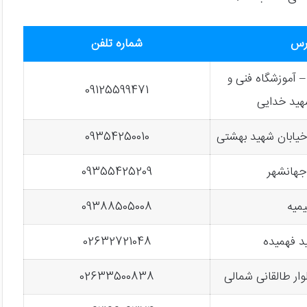
رس
شماره تلفن
– آموزشگاه فنی و
09125599471
هید خدایی
 خیابان شهید بهشتی
09354250010
جهانشهر
09355425209
میه
09388505008
ید فهمیده
02632721048
وار طالقانی شمالی
02633500838