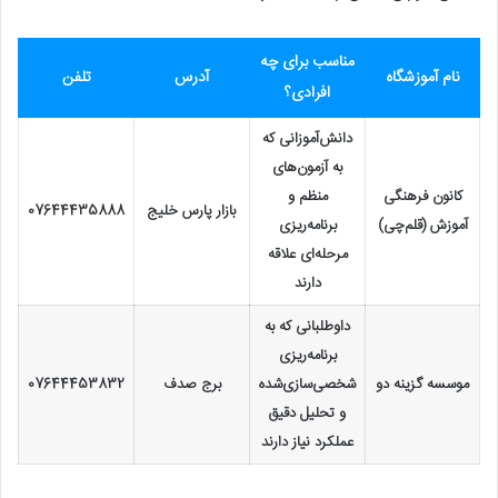
مناسب برای چه
نام آموزشگاه
آدرس
تلفن
افرادی؟
دانش‌آموزانی که
به آزمون‌های
کانون فرهنگی
منظم و
بازار پارس خلیج
07644435888
آموزش (قلم‌چی)
برنامه‌ریزی
مرحله‌ای علاقه
دارند
داوطلبانی که به
برنامه‌ریزی
موسسه گزینه دو
شخصی‌سازی‌شده
برج صدف
07644453832
و تحلیل دقیق
عملکرد نیاز دارند