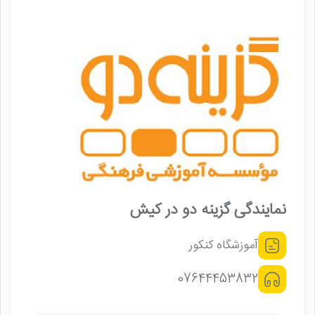
نمایندگی گزینه دو در کیش
آموزشگاه کنکور
07644453832