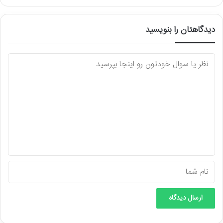
دیدگاهتان را بنویسید
د
ی
د
گ
ا
ه