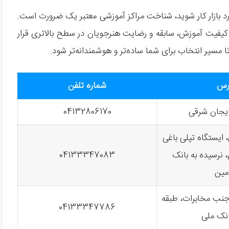
وارد بازار کار شوید، شناخت مراکز آموزشی معتبر یک ضرورت است.
نظر کیفیت آموزش، سابقه و رضایت هنرجویان در سطح بالاتری قرار
رس
شماره تلفن
ایجان شرقی
04132806170
 ایستگاه تپلی باغی
 نرسیده به بانک
04133347083
مین
 جنب مخابرات، طبقه
04133347786
انک ملی