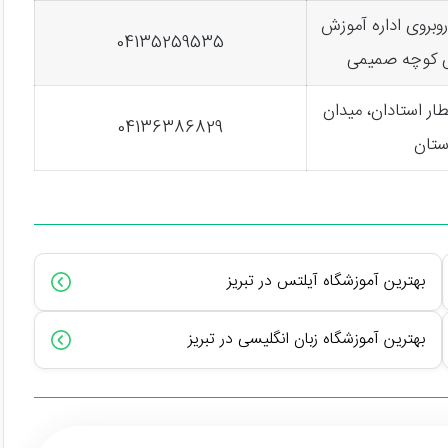
روبروی اداره آموزش
04135259535
ش کوچه صمیمی
طار استادان، میدان
04136386829
ستان
بهترین آموزشگاه آیلتس در تبریز
بهترین آموزشگاه زبان انگلیسی در تبریز