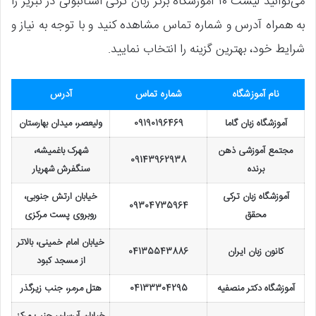
می‌توانید لیست ۱۰ آموزشگاه برتر زبان ترکی استانبولی در تبریز را
به همراه آدرس و شماره تماس مشاهده کنید و با توجه به نیاز و
شرایط خود، بهترین گزینه را انتخاب نمایید.
نام آموزشگاه
شماره تماس
آدرس
آموزشگاه زبان گاما
09190196469
ولیعصر، میدان بهارستان
مجتمع آموزشی ذهن
شهرک باغمیشه،
09143962938
برنده
سنگفرش شهریار
آموزشگاه زبان ترکی
خیابان ارتش جنوبی،
09304735964
محقق
روبروی پست مرکزی
خیابان امام خمینی، بالاتر
کانون زبان ایران
04135543886
از مسجد کبود
آموزشگاه دکتر منصفیه
04133304295
هتل مرمر، جنب زیرگذر
خیابان آبرسان، جنب مرکز