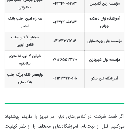
مؤسسه زبان گلدیس
04134405283
مخابراتی
آموزشگاه زبان دهکده
سه راه امین، جنب بانک
04134405283
جهانی
انصار
خیابان 7 تیر، جنب
مؤسسه زبان چیت‌سازان
04133375106
قنادی ایوبی
خیابان 7 تیر، 18 متری
مؤسسه زبان شهریاران
04136553330
بیلانکوه
ولیعصر، فلکه بزرگ، جنب
آموزشگاه زبان نیکو
04133323045
بانک ملی
اگر قصد شرکت در کلاس‌های زبان در تبریز را دارید، پیشنهاد
می‌کنیم قبل از ثبت‌نام، آموزشگاه‌های مختلف را از نظر کیفیت