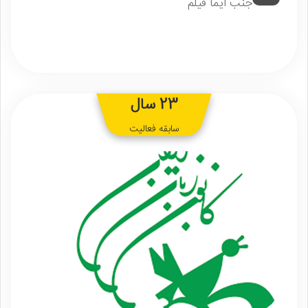
جنب ایما فیلم
23 سال
سابقه فعالیت