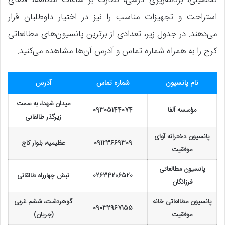
استراحت و تجهیزات مناسب را نیز در اختیار داوطلبان قرار
می‌دهند. در جدول زیر، تعدادی از برترین پانسیون‌های مطالعاتی
کرج را به همراه شماره تماس و آدرس آن‌ها مشاهده می‌کنید.
نام پانسیون
شماره تماس
آدرس
میدان شهدا، به سمت
مؤسسه آلفا
09305144074
زیرگذر طالقانی
پانسیون دخترانه آوای
09123669309
عظیمیه، بلوار کاج
موفقیت
پانسیون مطالعاتی
02634206520
نبش چهارراه طالقانی
فرزانگان
پانسیون مطالعاتی خانه
گوهردشت، ششم غربی
09032967155
موفقیت
(جریان)