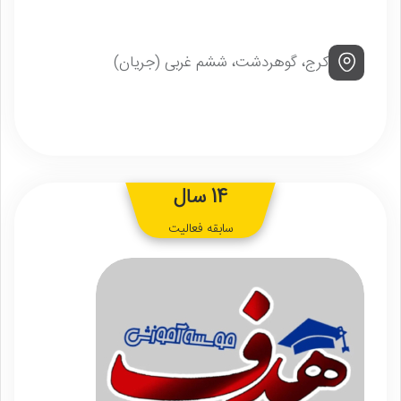
کرج، گوهردشت، ششم غربی (جریان)
14 سال
سابقه فعالیت