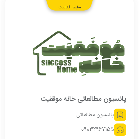
سابقه فعالیت
پانسیون مطالعاتی خانه موفقیت
پانسیون مطالعاتی
09032967155