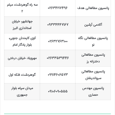
سه راه گوهردشت، میثم
پانسیون مطالعاتی هدف
02634212496
۲
جهانشهر، خیابان
آکادمی آرشین
09334447167
استانداری البرز
پانسیون مطالعاتی نگاه
کوی کارمندان جنوبی،
02632763100
نو
بلوار یادگار امام
پانسیون مطالعاتی
02633539446
مهرویلا، خیابان درختی
دخترانه رز
پانسیون مطالعاتی
09914606573
گوهردشت، فلکه اول
سرواندیشان
پانسیون مهندس
میدان سپاه، بلوار
09106090555
حصاری
جمهوری