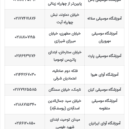
پایین‌تر از چهارراه زینالی
خیابان دماوند، نبش
آموزشگاه موسیقی سلاله
02177471876
چهارراه آیت
آموزشگاه موسیقی
خیابان مطهری، خیابان
02188107195
مهرورزان
میرزای شیرازی
خیابان ستارخان، ابتدای
آموزشگاه موسیقی پارت
02166939176
پاتریس لومومبا
فلکه دوم صادقیه،
آموزشگاه آوای هیوا
02144267030
اعتمادیان شرقی
آموزشگاه موسیقی کیان
نارمک، خیابان سمنگان
02177925585
آموزشگاه موسیقی
خیابان سید جمال‌الدین
02188715340
منظومه
اسدآبادی (یوسف‌آباد)
میدان توحید، ابتدای
آموزشگاه آوای ایرانیان
02166120850
شهید طوسی