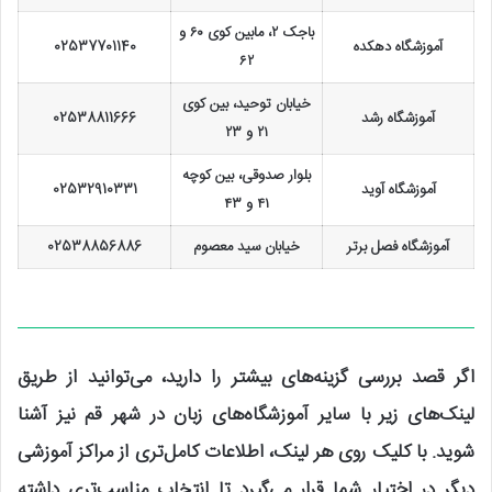
باجک ۲، مابین کوی ۶۰ و
آموزشگاه دهکده
02537701140
۶۲
خیابان توحید، بین کوی
آموزشگاه رشد
02538811666
۲۱ و ۲۳
بلوار صدوقی، بین کوچه
آموزشگاه آوید
02532910331
۴۱ و ۴۳
آموزشگاه فصل برتر
خیابان سید معصوم
02538856886
اگر قصد بررسی گزینه‌های بیشتر را دارید، می‌توانید از طریق
لینک‌های زیر با سایر آموزشگاه‌های زبان در شهر قم نیز آشنا
شوید. با کلیک روی هر لینک، اطلاعات کامل‌تری از مراکز آموزشی
دیگر در اختیار شما قرار می‌گیرد تا انتخاب مناسب‌تری داشته