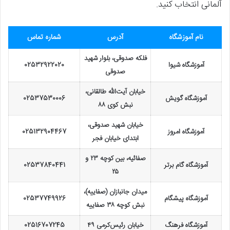
آلمانی انتخاب کنید.
نام آموزشگاه
آدرس
شماره تماس
فلکه صدوقی، بلوار شهید
آموزشگاه شیوا
02532922020
صدوقی
خیابان آیت‌الله طالقانی،
آموزشگاه گویش
02537530006
نبش کوی ۸۸
خیابان شهید صدوقی،
آموزشگاه امروز
025132904467
ابتدای خیابان فجر
صفائیه، بین کوچه ۲۳ و
آموزشگاه گام برتر
02537840441
۲۵
میدان جانبازان (صفاییه)،
آموزشگاه پیشگام
02537749926
نبش کوچه ۳۸ صفاییه
آموزشگاه فرهنگ
خیابان رئیس‌کرمی ۴۹
02516707245